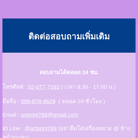
ติดต่อสอบถามเพิ่มเติม
สอบถามได้ตลอด 24 ชม.
โทรศัพท์ :
02-077-7162
( เวลา 8.30 - 17.00 น.)
มือถือ :
099-878-9629
( ตลอด 24 ชั่วโมง )
Email :
artprint789@gmail.com
ID Line :
@artprint789
(อย่าลืมใส่เครื่องหมาย @ ข้าง
หน้านะคะ)