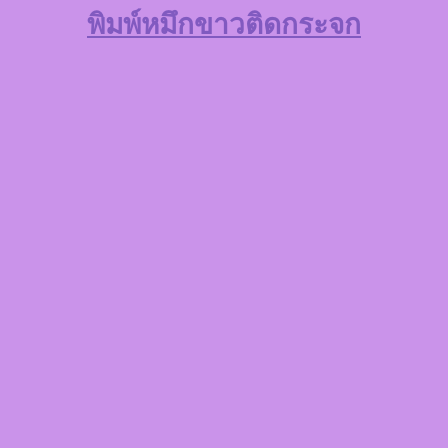
พิมพ์หมึกขาวติดกระจก