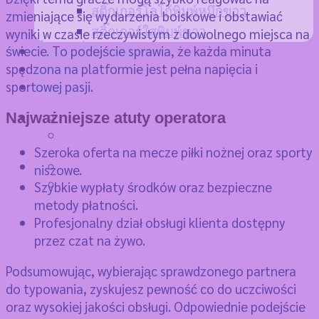
สติ๊กเกอร์โลโก้พิมพ์หมึกขาว
zmieniające się wydarzenia boiskowe i obstawiać
สติ๊กเกอร์ใสพิมพ์ขาว
wyniki w czasie rzeczywistym z dowolnego miejsca na
świecie. To podejście sprawia, że każda minuta
ขั้นตอนสั่งพิมพ์หมึกขาว
spędzona na platformie jest pełna napięcia i
บทความ
sportowej pasji.
ติดต่อเรา
Najważniejsze atuty operatora
Szeroka oferta na mecze piłki nożnej oraz sporty
niszowe.
Szybkie wypłaty środków oraz bezpieczne
metody płatności.
Profesjonalny dział obsługi klienta dostępny
przez czat na żywo.
Podsumowując, wybierając sprawdzonego partnera
do typowania, zyskujesz pewność co do uczciwości
oraz wysokiej jakości obsługi. Odpowiednie podejście