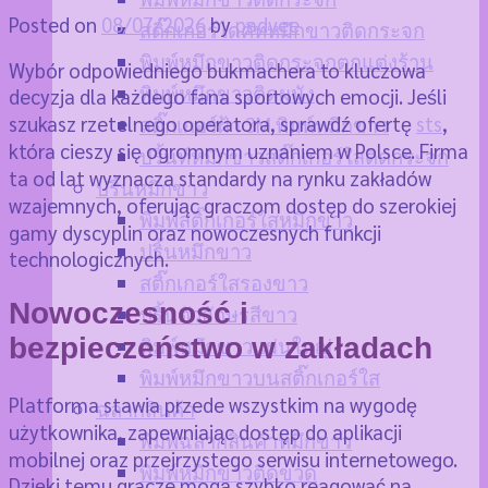
Posted on
08/07/2026
by
padvee
สติ๊กเกอร์ไดคัทหมึกขาวติดกระจก
พิมพ์หมึกขาวติดกระจกตกแต่งร้าน
Wybór odpowiedniego bukmachera to kluczowa
พิมพ์หมึกขาวติดผนัง
decyzja dla każdego fana sportowych emocji. Jeśli
szukasz rzetelnego operatora, sprawdź ofertę
sts
,
สติ๊กเกอร์ฝ้า 3M พิมพ์หมึกขาว
która cieszy się ogromnym uznaniem w Polsce. Firma
ปริ้นท์หมึกขาวสติ๊กเกอร์ใสติดกระจก
ta od lat wyznacza standardy na rynku zakładów
ปริ้นหมึกขาว
wzajemnych, oferując graczom dostęp do szerokiej
พิมพ์สติ๊กเกอร์ใสหมึกขาว
gamy dyscyplin oraz nowoczesnych funkcji
ปริ้นหมึกขาว
technologicznych.
สติ๊กเกอร์ใสรองขาว
Nowoczesność i
ปริ้นตัวอักษรสีขาว
bezpieczeństwo w zakładach
พิมพ์หมึกขาวแผ่นใหญ่
พิมพ์หมึกขาวบนสติ๊กเกอร์ใส
Platforma stawia przede wszystkim na wygodę
ฉลากสินค้า
użytkownika, zapewniając dostęp do aplikacji
พิมพ์ฉลากสินค้าหมึกขาว
mobilnej oraz przejrzystego serwisu internetowego.
พิมพ์หมึกขาวติดขวด
Dzięki temu gracze mogą szybko reagować na