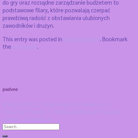
do gry oraz rozsądne zarządzanie budżetem to
podstawowe filary, które pozwalają czerpać
prawdziwą radość z obstawiania ulubionych
zawodników i drużyn.
This entry was posted in
Uncategorized
. Bookmark
the
permalink
.
padvee
Analiza oferty i funkcjonalnosci serwisu STS
The Quiet Power of Interface Design in Shaping
Online Casino Mood