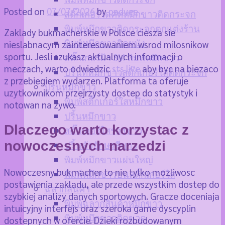
Posted on
07/07/2026
by
padvee
สติ๊กเกอร์ไดคัทหมึกขาวติดกระจก
พิมพ์หมึกขาวติดกระจกตกแต่งร้าน
Zaklady bukmacherskie w Polsce ciesza sie
พิมพ์หมึกขาวติดผนัง
nieslabnacym zainteresowaniem wsrod milosnikow
sportu. Jesli szukasz aktualnych informacji o
สติ๊กเกอร์ฝ้า 3M พิมพ์หมึกขาว
meczach, warto odwiedzic
sts live
aby byc na biezaco
ปริ้นท์หมึกขาวสติ๊กเกอร์ใสติดกระจก
z przebiegiem wydarzen. Platforma ta oferuje
ปริ้นหมึกขาว
uzytkownikom przejrzysty dostep do statystyk i
พิมพ์สติ๊กเกอร์ใสหมึกขาว
notowan na zywo.
ปริ้นหมึกขาว
Dlaczego warto korzystac z
สติ๊กเกอร์ใสรองขาว
nowoczesnych narzedzi
ปริ้นตัวอักษรสีขาว
พิมพ์หมึกขาวแผ่นใหญ่
Nowoczesny bukmacher to nie tylko mozliwosc
พิมพ์หมึกขาวบนสติ๊กเกอร์ใส
postawienia zakladu, ale przede wszystkim dostep do
ฉลากสินค้า
szybkiej analizy danych sportowych. Gracze doceniaja
พิมพ์ฉลากสินค้าหมึกขาว
intuicyjny interfejs oraz szeroka game dyscyplin
พิมพ์หมึกขาวติดขวด
dostepnych w ofercie. Dzieki rozbudowanym