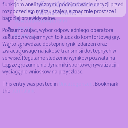
funkcjom analitycznym, podejmowanie decyzji przed
สติ๊กเกอร์โลโก้พิมพ์หมึกขาว
rozpoczeciem meczu staje sie znacznie prostsze i
สติ๊กเกอร์ใสพิมพ์ขาว
bardziej przewidywalne.
ขั้นตอนสั่งพิมพ์หมึกขาว
บทความ
Podsumowujac, wybor odpowiedniego operatora
ติดต่อเรา
zakladów wzajemnych to klucz do komfortowej gry.
Warto sprawdzac dostepne rynki zdarzen oraz
zwracac uwage na jakość transmisji dostepnych w
serwisie. Regularne sledzenie wynikow pozwala na
lepsze zrozumienie dynamiki sportowej rywalizacji i
wyciaganie wnioskow na przyszlosc.
This entry was posted in
Uncategorized
. Bookmark
the
permalink
.