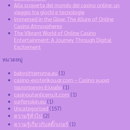
Alla scoperta del mondo dei casino online: un
viaggio tra giochi e tecnologie
Immersed in the Glow: The Allure of Online
Casino Atmospheres
The Vibrant World of Online Casino
Entertainment: A Journey Through Digital
Excitement
หมวดหมู่
babysitterroma.eu
(1)
casino-exoterikou.gr.com – Casino χωρισ
ταυτοποιηση Ελλαδα
(1)
casinoutanlicens.it.com
(1)
surfersskin.eu
(1)
Uncategorized
(157)
ความรู้ทั่วไป
(2)
ความรู้เกี่ยวกับสติ๊กเกอร์
(1)