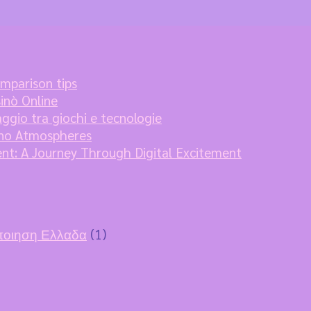
omparison tips
sinò Online
aggio tra giochi e tecnologie
sino Atmospheres
ent: A Journey Through Digital Excitement
οποιηση Ελλαδα
(1)