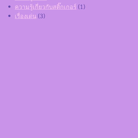
ความรู้เกี่ยวกับสติ๊กเกอร์
(1)
เรื่องเด่น
(3)