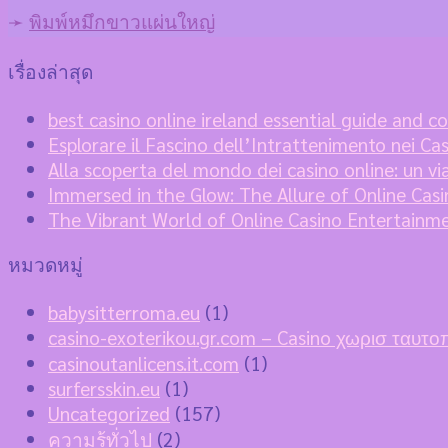
➛
พิมพ์หมึกขาวแผ่นใหญ่
เรื่องล่าสุด
best casino online ireland essential guide and c
Esplorare il Fascino dell’Intrattenimento nei Ca
Alla scoperta del mondo dei casino online: un vi
Immersed in the Glow: The Allure of Online Ca
The Vibrant World of Online Casino Entertainm
หมวดหมู่
babysitterroma.eu
(1)
casino-exoterikou.gr.com – Casino χωρισ ταυτ
casinoutanlicens.it.com
(1)
surfersskin.eu
(1)
Uncategorized
(157)
ความรู้ทั่วไป
(2)