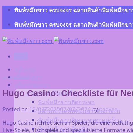
Skip
พิมพ์หมึกขาว ครบจงจร ฉลากสินค้าพิมพ์หมึกขาว 
to
content
พิมพ์หมึกขาว ครบจงจร ฉลากสินค้าพิมพ์หมึกขาว 
Menu
หน้าแรก
เกี่ยวกับเรา
Uncategorized
บริการของเรา
Hugo Casino: Checkliste für N
งานตกแต่งพิมพ์หมึกขาว
พิมพ์หมึกขาวติดกระจก
Posted on
18/01/2025
02/07/2026
by
padvee
สติ๊กเกอร์ไดคัทหมึกขาวติดกระจก
พิมพ์หมึกขาวติดกระจกตกแต่งร้าน
Hugo Casino richtet sich an Spieler, die eine vielfä
พิมพ์หมึกขาวติดผนัง
Live-Spiele, Tischspiele und spezialisierte Formate 