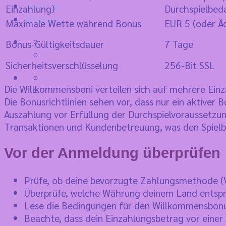
บทความ
Einzahlung)
Durchspielbed
ติดต่อเรา
Maximale Wette während Bonus
EUR 5 (oder Äq
Bonus-Gültigkeitsdauer
7 Tage
Sicherheitsverschlüsselung
256-Bit SSL
Die Willkommensboni verteilen sich auf mehrere Einz
Die Bonusrichtlinien sehen vor, dass nur ein aktiver 
Auszahlung vor Erfüllung der Durchspielvoraussetzu
Transaktionen und Kundenbetreuung, was den Spielbe
Vor der Anmeldung überprüfen
Prüfe, ob deine bevorzugte Zahlungsmethode (V
Überprüfe, welche Währung deinem Land entspri
Lese die Bedingungen für den Willkommensbonus
Beachte, dass dein Einzahlungsbetrag vor einer