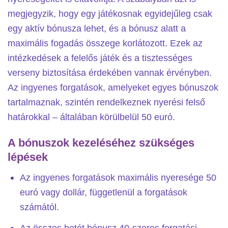
megjegyzik, hogy egy játékosnak egyidejűleg csak
egy aktív bónusza lehet, és a bónusz alatt a
maximális fogadás összege korlátozott. Ezek az
intézkedések a felelős játék és a tisztességes
verseny biztosítása érdekében vannak érvényben.
Az ingyenes forgatások, amelyeket egyes bónuszok
tartalmaznak, szintén rendelkeznek nyerési felső
határokkal – általában körülbelül 50 euró.
A bónuszok kezeléséhez szükséges
lépések
Az ingyenes forgatások maximális nyeresége 50
euró vagy dollár, függetlenül a forgatások
számától.
Az összes betét bónusz 40-szeres forgatási