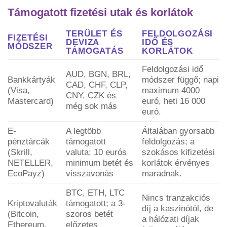
Támogatott fizetési utak és korlátok
TERÜLET ÉS
FELDOLGOZÁSI
FIZETÉSI
DEVIZA
IDŐ ÉS
MÓDSZER
TÁMOGATÁS
KORLÁTOK
Feldolgozási idő
AUD, BGN, BRL,
Bankkártyák
módszer függő; napi
CAD, CHF, CLP,
(Visa,
maximum 4000
CNY, CZK és
Mastercard)
euró, heti 16 000
még sok más
euró.
E-
A legtöbb
Általában gyorsabb
pénztárcák
támogatott
feldolgozás; a
(Skrill,
valuta; 10 eurós
szokásos kifizetési
NETELLER,
minimum betét és
korlátok érvényes
EcoPayz)
visszavonás
maradnak.
BTC, ETH, LTC
Nincs tranzakciós
Kriptovaluták
támogatott; a 3-
díj a kaszinótól, de
(Bitcoin,
szoros betét
a hálózati díjak
Ethereum,
előzetes