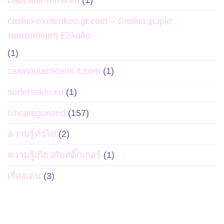
casino-exoterikou.gr.com – Casino χωρισ
ταυτοποιηση Ελλαδα
(1)
casinoutanlicens.it.com
(1)
surfersskin.eu
(1)
Uncategorized
(157)
ความรู้ทั่วไป
(2)
ความรู้เกี่ยวกับสติ๊กเกอร์
(1)
เรื่องเด่น
(3)