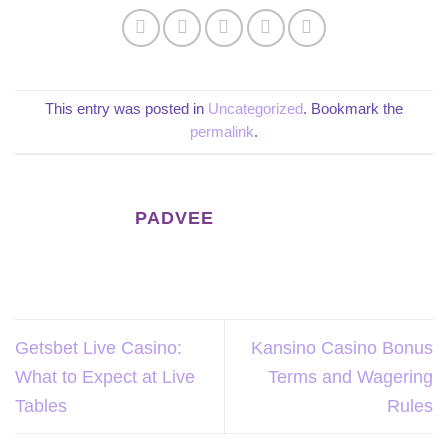
This entry was posted in
Uncategorized
. Bookmark the
permalink
.
PADVEE
Getsbet Live Casino:
Kansino Casino Bonus
What to Expect at Live
Terms and Wagering
Tables
Rules