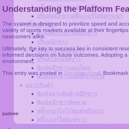
สติ๊กเกอร์ฝ้า 3M พิมพ์หมึกขาว
Understanding the Platform Fea
ปริ้นท์หมึกขาวสติ๊กเกอร์ใสติดกระจก
The system is designed to prioritize speed and access
ปริ้นหมึกขาว
variety of sports markets available at their finger
พิมพ์สติ๊กเกอร์ใสหมึกขาว
newcomers alike.
ปริ้นหมึกขาว
Ultimately, the key to success lies in consistent res
สติ๊กเกอร์ใสรองขาว
informed decisions on future outcomes. Adopting a st
ปริ้นตัวอักษรสีขาว
environment.
พิมพ์หมึกขาวแผ่นใหญ่
This entry was posted in
Uncategorized
. Bookmark
พิมพ์หมึกขาวบนสติ๊กเกอร์ใส
ฉลากสินค้า
พิมพ์ฉลากสินค้าหมึกขาว
พิมพ์หมึกขาวติดขวด
สติ๊กเกอร์โลโก้พิมพ์หมึกขาว
padvee
สติ๊กเกอร์ใสพิมพ์ขาว
Exploring the World of Betano Sports Betting
ขั้นตอนสั่งพิมพ์หมึกขาว