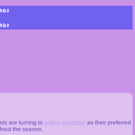
้ลอง
้ลอง
sts are turning to
online sportybet
as their preferred
ghout the season.