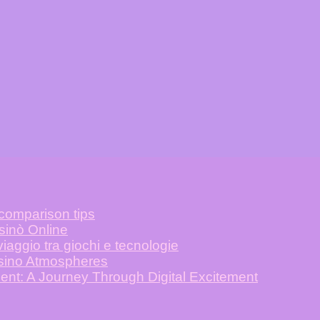
 comparison tips
asinò Online
iaggio tra giochi e tecnologie
asino Atmospheres
ent: A Journey Through Digital Excitement