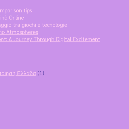
omparison tips
sinò Online
aggio tra giochi e tecnologie
sino Atmospheres
ent: A Journey Through Digital Excitement
οποιηση Ελλαδα
(1)