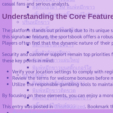
casual fans and serious analysts.
สติ๊กเกอร์ฝ้า 3M พิมพ์หมึกขาว
ปริ้นท์หมึกขาวสติ๊กเกอร์ใสติดกระจก
Understanding the Core Featur
ปริ้นหมึกขาว
พิมพ์สติ๊กเกอร์ใสหมึกขาว
The platform stands out primarily due to its unique 
this signature feature, the sportsbook offers a robus
ปริ้นหมึกขาว
Players often find that the dynamic nature of their 
สติ๊กเกอร์ใสรองขาว
ปริ้นตัวอักษรสีขาว
Security and customer support remain top priorities f
พิมพ์หมึกขาวแผ่นใหญ่
these key points in mind:
พิมพ์หมึกขาวบนสติ๊กเกอร์ใส
Verify your location settings to comply with reg
ฉลากสินค้า
Review the terms for welcome bonuses before ma
พิมพ์ฉลากสินค้าหมึกขาว
Utilize the responsible gambling tools to mainta
พิมพ์หมึกขาวติดขวด
By focusing on these elements, you can enjoy a mor
สติ๊กเกอร์โลโก้พิมพ์หมึกขาว
สติ๊กเกอร์ใสพิมพ์ขาว
This entry was posted in
Uncategorized
. Bookmark 