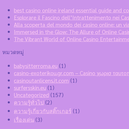
best casino online ireland essential guide and c
Esplorare il Fascino dell’Intrattenimento nei Ca
Alla scoperta del mondo dei casino online: un vi
Immersed in the Glow: The Allure of Online Ca
The Vibrant World of Online Casino Entertainm
หมวดหมู่
babysitterroma.eu
(1)
casino-exoterikou.gr.com – Casino χωρισ ταυτ
casinoutanlicens.it.com
(1)
surfersskin.eu
(1)
Uncategorized
(157)
ความรู้ทั่วไป
(2)
ความรู้เกี่ยวกับสติ๊กเกอร์
(1)
เรื่องเด่น
(3)