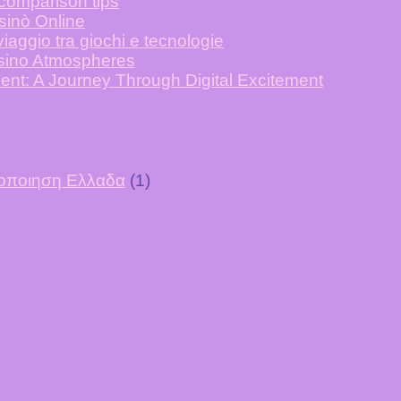
 comparison tips
asinò Online
iaggio tra giochi e tecnologie
asino Atmospheres
ent: A Journey Through Digital Excitement
υτοποιηση Ελλαδα
(1)