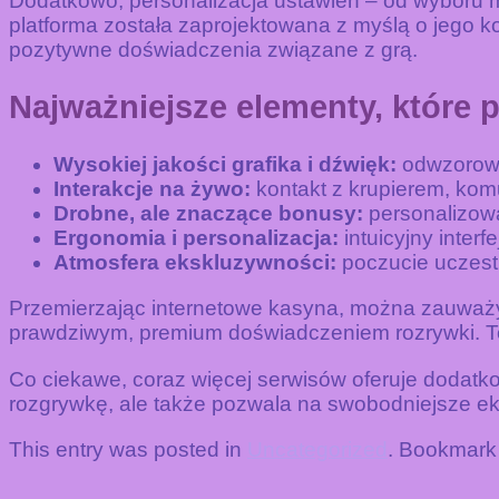
Dodatkowo, personalizacja ustawień – od wyboru mo
platforma została zaprojektowana z myślą o jego ko
pozytywne doświadczenia związane z grą.
Najważniejsze elementy, które 
Wysokiej jakości grafika i dźwięk:
odwzorowan
Interakcje na żywo:
kontakt z krupierem, kom
Drobne, ale znaczące bonusy:
personalizow
Ergonomia i personalizacja:
intuicyjny inter
Atmosfera ekskluzywności:
poczucie uczest
Przemierzając internetowe kasyna, można zauważyć
prawdziwym, premium doświadczeniem rozrywki. To 
Co ciekawe, coraz więcej serwisów oferuje dodat
rozgrywkę, ale także pozwala na swobodniejsze e
This entry was posted in
Uncategorized
. Bookmark