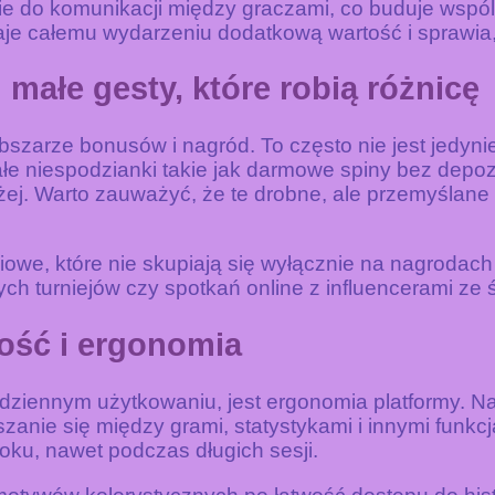
ie do komunikacji między graczami, co buduje wspó
aje całemu wydarzeniu dodatkową wartość i sprawia,
małe gesty, które robią różnicę
bszarze bonusów i nagród. To często nie jest jedyni
e niespodzianki takie jak darmowe spiny bez depozy
użej. Warto zauważyć, że te drobne, ale przemyślan
owe, które nie skupiają się wyłącznie na nagrodach 
h turniejów czy spotkań online z influencerami ze 
tość i ergonomia
ziennym użytkowaniu, jest ergonomia platformy. Naj
ruszanie się między grami, statystykami i innymi fun
oku, nawet podczas długich sesji.