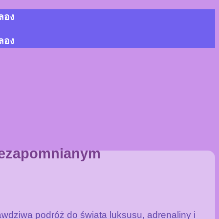
้ลอง
้ลอง
 niezapomnianym
awdziwa podróż do świata luksusu, adrenaliny i