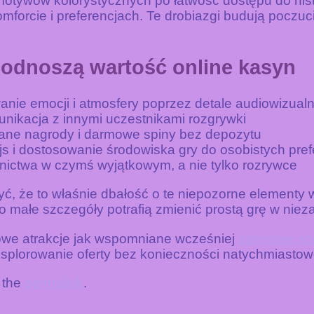
tywów kolorystycznych po łatwość dostępu do histor
mforcie i preferencjach. Te drobiazgi budują poczuci
podnoszą wartość online kasyn
ie emocji i atmosfery poprzez detale audiowizual
unikacja z innymi uczestnikami rozgrywki
ane nagrody i darmowe spiny bez depozytu
fejs i dostosowanie środowiska gry do osobistych pref
nictwa w czymś wyjątkowym, a nie tylko rozrywce
, że to właśnie dbałość o te niepozorne elementy 
małe szczegóły potrafią zmienić prostą grę w nieza
kowe atrakcje jak wspomniane wcześniej
darmowe spi
ksplorowanie oferty bez konieczności natychmiasto
 the
permalink
.