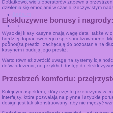
Dodatkowo, wielu operatorów zapewnia przestrzen
บทความ
dzielenia się emocjami w czasie rzeczywistym nad
ติดต่อเรา
Ekskluzywne bonusy i nagrody: 
Wysokiej klasy kasyna znają wagę detali także w o
bardziej dopracowanego i spersonalizowanego. Mał
podnoszą prestiż i zachęcają do pozostania na dł
kasynem i budują jego prestiż.
Warto również zwrócić uwagę na systemy lojalności
doświadczenia, na przykład dostęp do ekskluzywnyc
Przestrzeń komfortu: przejrzys
Kolejnym aspektem, który często przeoczymy w cod
interfejsy, które pozwalają na płynne i szybkie po
design jest tak skonstruowany, aby nie męczyć wzr