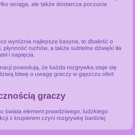
lko wciąga, ale także dostarcza poczucia
co wyróżnia najlepsze kasyna, to dbałość o
, płynność ruchów, a także subtelne dźwięki tła
eł i napięcia.
inacji powodują, że każda rozgrywka staje się
wdziwą bitwę o uwagę graczy w gąszczu ofert
ecznością graczy
go świata element prawdziwego, ludzkiego
cji z krupierem czyni rozgrywkę bardziej