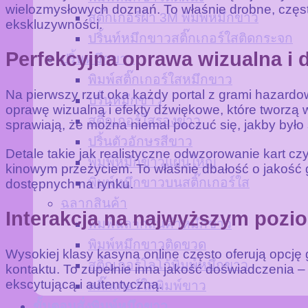
wielozmysłowych doznań. To właśnie drobne, często
สติ๊กเกอร์ฝ้า 3M พิมพ์หมึกขาว
ekskluzywności.
ปริ้นท์หมึกขาวสติ๊กเกอร์ใสติดกระจก
Perfekcyjna oprawa wizualna i
ปริ้นหมึกขาว
พิมพ์สติ๊กเกอร์ใสหมึกขาว
Na pierwszy rzut oka każdy portal z grami hazard
ปริ้นหมึกขาว
oprawę wizualną i efekty dźwiękowe, które tworzą w
สติ๊กเกอร์ใสรองขาว
sprawiają, że można niemal poczuć się, jakby było
ปริ้นตัวอักษรสีขาว
Detale takie jak realistyczne odwzorowanie kart cz
พิมพ์หมึกขาวแผ่นใหญ่
kinowym przeżyciem. To właśnie dbałość o jakość g
พิมพ์หมึกขาวบนสติ๊กเกอร์ใส
dostępnych na rynku.
ฉลากสินค้า
Interakcja na najwyższym pozio
พิมพ์ฉลากสินค้าหมึกขาว
พิมพ์หมึกขาวติดขวด
Wysokiej klasy kasyna online często oferują opcj
สติ๊กเกอร์โลโก้พิมพ์หมึกขาว
kontaktu. To zupełnie inna jakość doświadczenia –
ekscytującą i autentyczną.
สติ๊กเกอร์ใสพิมพ์ขาว
ขั้นตอนสั่งพิมพ์หมึกขาว