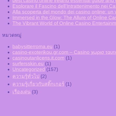
best casino online ireland essential guide and
Esplorare il Fascino dell’Intrattenimento nei C
Alla scoperta del mondo dei casino online: un v
Immersed in the Glow: The Allure of Online C
The Vibrant World of Online Casino Entertainm
หมวดหมู่
babysitterroma.eu
(1)
casino-exoterikou.gr.com – Casino χωρισ τα
casinoutanlicens.it.com
(1)
surfersskin.eu
(1)
Uncategorized
(157)
ความรู้ทั่วไป
(2)
ความรู้เกี่ยวกับสติ๊กเกอร์
(1)
เรื่องเด่น
(3)