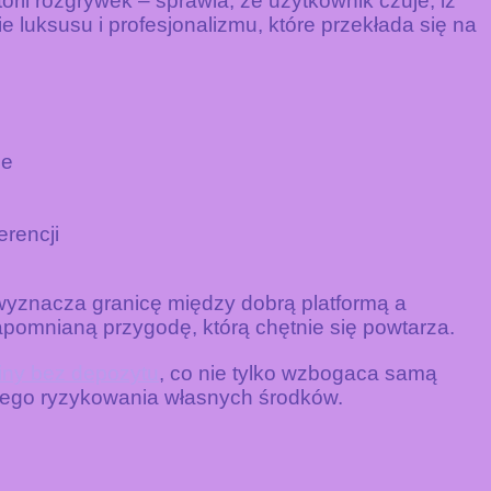
ii rozgrywek – sprawia, że użytkownik czuje, iż
e luksusu i profesjonalizmu, które przekłada się na
ne
erencji
wyznacza granicę między dobrą platformą a
pomnianą przygodę, którą chętnie się powtarza.
ny bez depozytu
, co nie tylko wzbogaca samą
wego ryzykowania własnych środków.