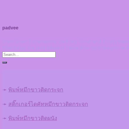
padvee
How User Experience Defines Trust and Enjoyment 
Dlaczego sts jest liderem zakładów sportowych w 
➛
พิมพ์หมึกขาวติดกระจก
➛
สติ๊กเกอร์ไดคัทหมึกขาวติดกระจก
➛
พิมพ์หมึกขาวติดผนัง