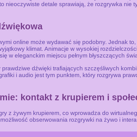
 nieoczywiste detale sprawiają, że rozgrywka nie ty
 dźwiękowa
owymi online może wydawać się podobny. Jednak to, 
yjątkowy klimat. Animacje w wysokiej rozdzielczości
 się w eleganckim miejscu pełnym błyszczących świat
y prawdziwe dźwięki trafiających szczęśliwych komb
rafiki i audio jest tym punktem, który rozgrywa pra
mie: kontakt z krupierem i społ
ę gry z żywym krupierem, co wprowadza do wirtualne
 możliwość obserwowania rozgrywki na żywo i interak