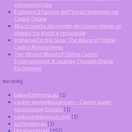
comparison tips
Esplorare il Fascino dell’Intrattenimento nei
Casinò Online
Alla scoperta del mondo dei casino online: un
viaggio tra giochi e tecnologie
Immersed in the Glow: The Allure of Online
Casino Atmospheres
The Vibrant World of Online Casino
Entertainment: A Journey Through Digital
Excitement
หมวดหมู่
babysitterroma.eu
(1)
casino-exoterikou.gr.com – Casino χωρισ
ταυτοποιηση Ελλαδα
(1)
casinoutanlicens.it.com
(1)
surfersskin.eu
(1)
Uncategorized
(157)