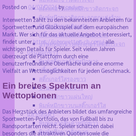
Posted on
04/07/2026
by
padvee
สติ๊กเกอร์ไดคัทหมึกขาวติดกระจก
พิมพ์หมึกขาวติดกระจกตกแต่งร้าน
Interwetten zählt zu den bekanntesten Anbietern für
พิมพ์หมึกขาวติดผนัง
Sportwetten und Glücksspiel auf dem europäischen
Markt. Wer sich für das aktuelle Angebot interessiert,
สติ๊กเกอร์ฝ้า 3M พิมพ์หมึกขาว
findet unter
https://interwetten-ch.com/
alle
ปริ้นท์หมึกขาวสติ๊กเกอร์ใสติดกระจก
wichtigen Details für Spieler. Seit vielen Jahren
ปริ้นหมึกขาว
überzeugt die Plattform durch eine
พิมพ์สติ๊กเกอร์ใสหมึกขาว
benutzerfreundliche Oberfläche und eine enorme
ปริ้นหมึกขาว
Vielfalt an Wettmöglichkeiten für jeden Geschmack.
สติ๊กเกอร์ใสรองขาว
Ein breites Spektrum an
ปริ้นตัวอักษรสีขาว
Wettoptionen
พิมพ์หมึกขาวแผ่นใหญ่
พิมพ์หมึกขาวบนสติ๊กเกอร์ใส
Das Herzstück des Anbieters bildet das umfangreiche
ฉลากสินค้า
Sportwetten-Portfolio, das von Fußball bis zu
พิมพ์ฉลากสินค้าหมึกขาว
Randsportarten reicht. Spieler schätzen dabei
พิมพ์หมึกขาวติดขวด
besonders die attraktiven Quoten sowie die