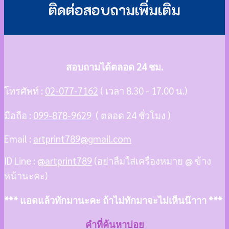
ติดต่อสอบถามเพิ่มเติม
สอบถามได้ตลอด 24 ชม.
โทรศัพท์ :
02-077-7162
( เวลา 8.30 - 17.00 น.)
มือถือ :
099-878-9629
( ตลอด 24 ชั่วโมง )
Email :
artprint789@gmail.com
ID Line :
@artprint789
(อย่าลืมใส่เครื่องหมาย @ ข้าง
หน้านะคะ)
*** แอดแล้วทักมานะคะ ถ้าไม่ทักมาจะไม่เห็นน๊าาา ***
คำที่ค้นหาบ่อย