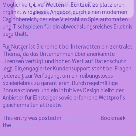
Möglichkeit, Live-Wetten in Echtzeit zu platzieren.
สติ๊กเกอร์โลโก้พิมพ์หมึกขาว
Ergänzt wird dieses Angebot durch einen modernen
สติ๊กเกอร์ใสพิมพ์ขาว
Casinobereich, der eine Vielzahl an Spielautomaten
ขั้นตอนสั่งพิมพ์หมึกขาว
und Tischspielen für ein abwechslungsreiches Erlebnis
บทความ
bereithält.
ติดต่อเรา
Für Nutzer ist Sicherheit bei Interwetten ein zentrales
Thema, da das Unternehmen über anerkannte
Lizenzen verfügt und hohen Wert auf Datenschutz
legt. Ein engagierter Kundensupport steht bei Fragen
jederzeit zur Verfügung, um ein reibungsloses
Spielerlebnis zu garantieren. Durch regelmäßige
Bonusaktionen und ein intuitives Design bleibt der
Anbieter für Einsteiger sowie erfahrene Wettprofis
gleichermaßen attraktiv.
This entry was posted in
Uncategorized
. Bookmark
the
permalink
.