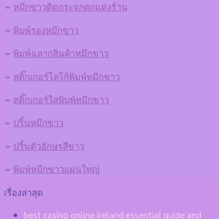
➛
หมึกขาวติดกระจกตกแต่งร้าน
➛
พิมพ์รองหมึกขาว
➛
พิมพ์ฉลากสินค้าหมึกขาว
➛
สติ๊กเกอร์โลโก้พิมพ์หมึกขาว
➛
สติ๊กเกอร์ใสพิมพ์หมึกขาว
➛
ปริ้นหมึกขาว
➛
ปริ้นตัวอักษรสีขาว
➛
พิมพ์หมึกขาวแผ่นใหญ่
เรื่องล่าสุด
best casino online ireland essential guide and