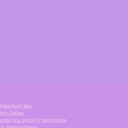
omparison tips
sinò Online
aggio tra giochi e tecnologie
sino Atmospheres