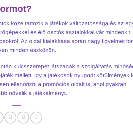
tformot?
ok közé tartozik a játékok változatossága és az eg
erőgépekkel és élő osztós asztalokkal vár mindenkit,
osokról. Az oldal kialakítása során nagy figyelmet for
gyen minden eszközön.
zintén kulcsszerepet játszanak a szolgáltatás minős
ejáték mellett, így a játékosok nyugodt körülmények 
n ellenőrizni a promóciós oldalt is, ahol gyakran
bb növelik a játékélményt.