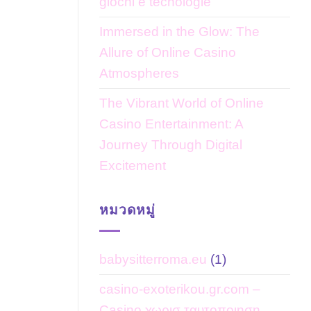
giochi e tecnologie
Immersed in the Glow: The
Allure of Online Casino
Atmospheres
The Vibrant World of Online
Casino Entertainment: A
Journey Through Digital
Excitement
หมวดหมู่
babysitterroma.eu
(1)
casino-exoterikou.gr.com –
Casino χωρισ ταυτοποιηση