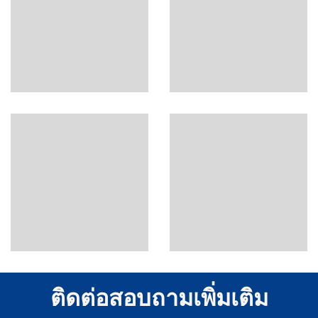
ติดต่อสอบถามเพิ่มเติม