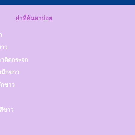
คำที่ค้นหาบ่อย
ก
ขาว
ขาวติดกระจก
์หมึกขาว
มึกขาว
รสีขาว