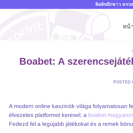
Skip
พิมพ์หมึกขาว ครบจ
to
content
หน้
Boabet: A szerencsejáté
POSTED
A modern online kaszinók világa folyamatosan fe
élvezetes platformot keresel, a
boabet magyaror
Fedezd fel a legújabb játékokat és a remek bón