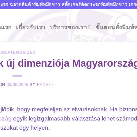
งจร ฉลากสินค้าพิมพ์หมึกขาว สติ๊กเกอร์ติดกระจกพิมพ์หมึกขาว เกรด
าแรก
เกี่ยวกับเรา
บริการของเรา
ขั้นตอนสั่งพิมพ
UNCATEGORIZED
k új dimenziója Magyarorszá
 ON
30/06/2026
BY
PADVEE
jlődik, hogy megfeleljen az elvárásoknak. Ha bizto
szág
egyik legizgalmasabb választása lehet számod
uszokat egy helyen.