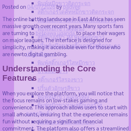
พิมพ์หมึกขาวติดกระจก
Posted on
04/07/2026
by
padvee
สติ๊กเกอร์ไดคัทหมึกขาวติดกระจก
The online betting landscape in East Africa has seen
พิมพ์หมึกขาวติดกระจกตกแต่งร้าน
massive growth over recent years. Many sports fans
พิมพ์หมึกขาวติดผนัง
are turning to
betpawa uganda
to place their wagers
สติ๊กเกอร์ฝ้า 3M พิมพ์หมึกขาว
on major leagues. The interface is designed for
ปริ้นท์หมึกขาวสติ๊กเกอร์ใสติดกระจก
simplicity, making it accessible even for those who
are new to digital gambling.
ปริ้นหมึกขาว
พิมพ์สติ๊กเกอร์ใสหมึกขาว
Understanding the Core
ปริ้นหมึกขาว
Features
สติ๊กเกอร์ใสรองขาว
ปริ้นตัวอักษรสีขาว
When you explore the platform, you will notice that
พิมพ์หมึกขาวแผ่นใหญ่
the focus remains on low-stakes gaming and
พิมพ์หมึกขาวบนสติ๊กเกอร์ใส
convenience. This approach allows users to start with
ฉลากสินค้า
small amounts, ensuring that the experience remains
fun without requiring a significant financial
พิมพ์ฉลากสินค้าหมึกขาว
commitment. The platform also offers a streamlined
พิมพ์หมึกขาวติดขวด