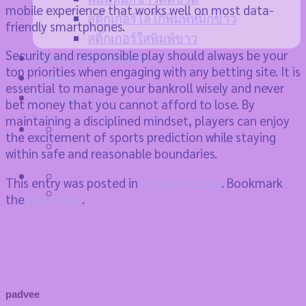
mobile experience that works well on most data-
สติ๊กเกอร์โลโก้พิมพ์หมึกขาว
friendly smartphones.
สติ๊กเกอร์ใสพิมพ์ขาว
Security and responsible play should always be your
ขั้นตอนสั่งพิมพ์หมึกขาว
top priorities when engaging with any betting site. It is
บทความ
essential to manage your bankroll wisely and never
ติดต่อเรา
bet money that you cannot afford to lose. By
maintaining a disciplined mindset, players can enjoy
the excitement of sports prediction while staying
within safe and reasonable boundaries.
This entry was posted in
Uncategorized
. Bookmark
the
permalink
.
padvee